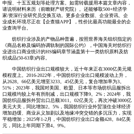
申报、十五五规划等处理方案。如需转载援用本篇文章内容，
请说明材料来历（前瞻财产研究院）。还能够取500+经济学
家/资深行业研究员交换互动。更多企业数据、企业资讯、企
业成长环境尽正在【企查猫APP】，性价比最高功能最全的企
业查询平台。
纺织行业涉及的产物品种普遍，按照世界海关组织指定的
《商品名称及编码协调轨制的国际公约》，中国海关对纺织行
业进出口商业统计的HS编码章节涵盖第十一类纺织原料及纺
织成品(50-63章)内容。
中国纺织行业出口规模较大，近十年来正在3000亿美元规
模程度上。2016-2022年，中国纺织行业出口规模波动上升，
从2628。66亿美元增至3233。45亿美元，复合增加率为3。
51%；2023年，我国对美国、欧盟、日本等市场纺织品服拆出
口规模均较上年有所削减，出口规模下降9。2%；2024年，我
国纺织品服拆外贸出口总额3011。02亿美元，再次冲破3000亿
美元大关，同比增加2。5%，我国纺织行业外贸顶住全球经济
增加趋缓、商业从义加剧以及地缘冲突交错的多沉压力，实现
平稳增加；2025年1-2月，中国纺织行业出口金额428。84亿美
元，同比上年同期下滑4。9%。