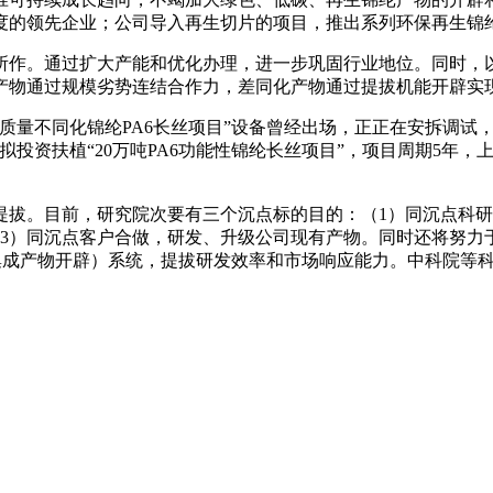
度的领先企业；公司导入再生切片的项目，推出系列环保再生锦
作。通过扩大产能和优化办理，进一步巩固行业地位。同时，以
产物通过规模劣势连结合作力，差同化产物通过提拔机能开辟实
不同化锦纶PA6长丝项目”设备曾经出场，正正在安拆调试，估计
公司拟投资扶植“20万吨PA6功能性锦纶长丝项目”，项目周期5
。目前，研究院次要有三个沉点标的目的：（1）同沉点科研机
（3）同沉点客户合做，研发、升级公司现有产物。同时还将努力
集成产物开辟）系统，提拔研发效率和市场响应能力。中科院等