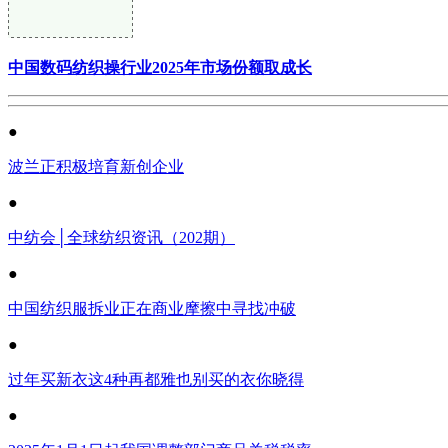
中国数码纺织操行业2025年市场份额取成长
●
波兰正积极培育新创企业
●
中纺会│全球纺织资讯（202期）
●
中国纺织服拆业正在商业摩擦中寻找冲破
●
过年买新衣这4种再都雅也别买的衣你晓得
●