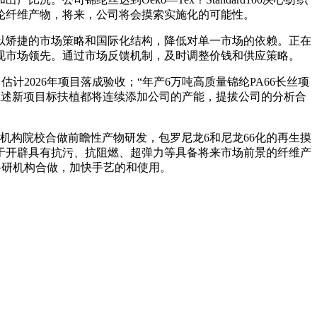
纶纤维产物，将来，公司将会摸索实施化的可能性。
矫捷的市场策略和国际化结构，降低对单一市场的依赖。正在
现市场领先。通过市场反馈机制，及时调整价钱和供应策略。
2026年项目落成验收；“年产6万吨高质量锦纶PA66长丝项
年，上述新项目标扶植都将连续添加公司的产能，提拔公司的分析合
构院校合做前瞻性产物研发，包罗尼龙6和尼龙66化的再生摸
于开辟具有抗污、抗阻燃、超弹力等具备将来市场前景的纤维产
科研机构合做，加快手艺的和使用。