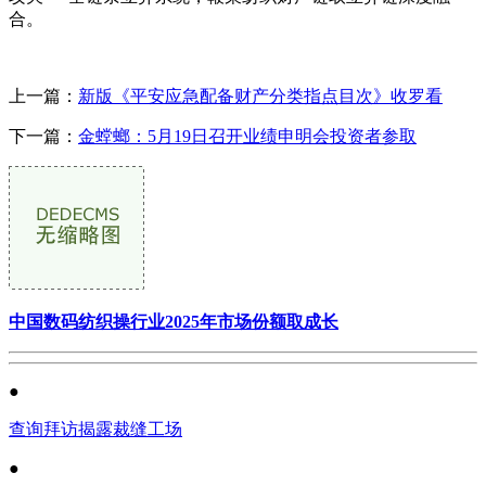
合。
上一篇：
新版《平安应急配备财产分类指点目次》收罗看
下一篇：
金螳螂：5月19日召开业绩申明会投资者参取
中国数码纺织操行业2025年市场份额取成长
●
查询拜访揭露裁缝工场
●