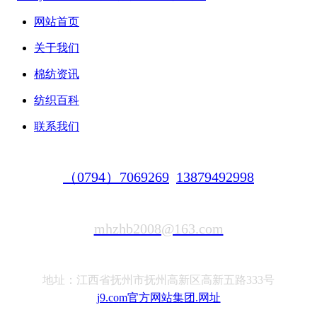
网站首页
关于我们
棉纺资讯
纺织百科
联系我们
（0794）7069269
13879492998
mhzhb2008@163.com
地址：江西省抚州市抚州高新区高新五路333号
j9.com官方网站集团.网址