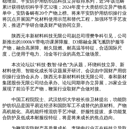
稳增加。平安防护用纺织品科技立异取得系列，近5年该范畴
累计获得纺织科学手艺32项；2024年度十大类纺织立异产物名
单中，安防备畴有20个产物上榜。将来平安防护用纺织操行业
将沉点开展国产化材料使用示范和替代工程，加强环节手艺攻
关，推进产学研合做及财产链协同立异。
陕西元丰新材料科技无限公司副总司理樊争科引见，公司
新推出的1000kV带电功课屏障服、D3熔融金属飞溅防护服等
产物，融合高屏障、耐久阻燃、耐高温等特征，合适国际尺
度，已使用于电力、冶金等行业的高危工做场景。
本次论坛以“科技·数智·绿色”为从题，环绕科技立异、新
材料使用、智能化成长等议题展开研讨。会议由中国财产用纺
织操行业协会从办，陕西元丰新材料科技无限公司、泰和新材
集团股份无限公司结合承办。论坛同期举办立异展，26家企业
展现了前沿手艺产物，鞭策行业取财产合做对接。
中国工程院院士、武汉纺织大学校长徐卫林提出，功能防
护纺织品是国平易近经济和国防军工不成替代的原材料。产物
高机能化、高机能纤维混纺手艺冲破、舒服性提拔、多功能复
合防护及低成本耐服役特征，将是将来成长的焦点趋向。
为鞭策安防财产高质量成长，李陵申行业正在科技立异取