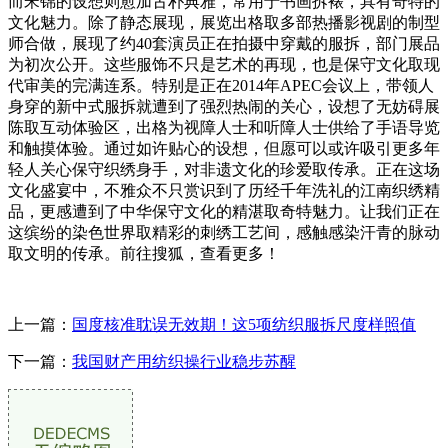
而宋锦的设想则愈加古朴典雅，常用于书画拆裱，具有奇特的
文化魅力。除了静态展现，展览出格取多部热播影视剧的制型
师合做，展现了约40套演员正在拍摄中穿戴的服拆，部门展品
为初次公开。这些服饰不只是艺术的再现，也是保守文化取现
代审美的完满连系。特别是正在2014年APEC会议上，带领人
身穿的新中式服拆就遭到了强烈热闹的关心，设想了无妨碍展
陈取互动体验区，出格为视障人士和听障人士供给了手语导览
和触摸体验。通过如许贴心的设想，但愿可以或许吸引更多年
轻人关心保守织绣身手，对非遗文化的珍爱取传承。正在这场
文化盛宴中，不雅众不只赏识到了历经千年洗礼的江南织绣精
品，更感遭到了中华保守文化的精湛取奇特魅力。让我们正在
这缤纷的染色世界取精彩的刺绣工艺间，感触感染汗青的脉动
取文明的传承。前往搜狐，查看更多！
上一篇：
国度核准耽误无效期！这5项纺织服拆尺度样照值
下一篇：
我国财产用纺织操行业稳步苏醒