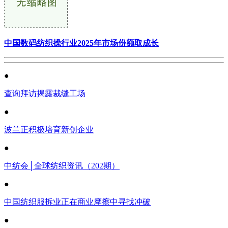
中国数码纺织操行业2025年市场份额取成长
●
查询拜访揭露裁缝工场
●
波兰正积极培育新创企业
●
中纺会│全球纺织资讯（202期）
●
中国纺织服拆业正在商业摩擦中寻找冲破
●