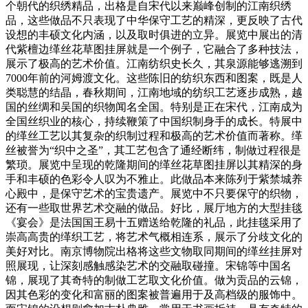
个朝代的织绣精品，出格是自宋代以来巅峰创制的江南织绣
品，这些做品不只表现了中华保守工艺的精深，更反映了古代
设想的丰硕文化内涵，以及取时俱进的立异。展览中展出的清
代紫檀边缂丝花草图挂屏就是一个例子，它融合了多种技法，
展示了极高的艺术价值。江南纺织史长久，其泉源能够逃溯到
7000年前的河姆渡文化。这些陈旧的纺织东西和图案，既是人
类聪慧的结晶，春秋期间，江南地域的纺织工艺逐步成熟，越
国的丝绸和吴国的织物闻名全国。特别是正在宋代，江南成为
全国丝织业的核心，持续鞭策了中国织制身手的成长。特展中
的缂丝工艺以其复杂的织制过程和极高的艺术价值而著称。缂
丝被誉为“织中之圣”，其工艺包含了通经断纬，制做过程很是
繁琐。展览中呈现的乾隆期间的缂丝花草图挂屏以其精深的身
手和丰硕的色彩令人叹为不雅止。此做品本来陈列于紫禁城养
心殿中，是保守艺术的宝贵遗产。展览中不只要保守的织物，
还有一些取世界艺术交融的做品。好比，展厅地方的大型挂毯
《宴会》是法国国王易十五赠送给乾隆的礼品，此挂毯采用了
崇高高贵的缂织工艺，将艺术气概相连系，展示了分歧文化的
美好对比。南京博物院出格将这些文物取同期间的缂丝挂屏对
照展现，让深刻感触感染艺术的交融取碰撞。宋锦等中国名
锦，展现了其奇特的制做工艺取文化价值。做为贡品的云锦，
因其色彩的变化和富丽的图案被普遍用于及高档级的服饰中。