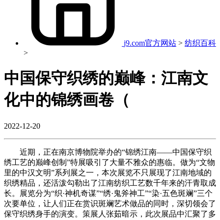
j9.com官方网站
>
纺织百科
>
中国保守织绣的巅峰：江南文
化中的锦绣画卷（
2022-12-20
近期，正在南京博物院举办的“锦绣江南——中国保守织
绣工艺的巅峰创制”特展吸引了大量不雅众的惠临。做为“文物
里的中汉文明”系列展之一，本次展览不只展现了江南地域的
织绣精品，还活泼勾勒出了江南纺织工艺数千年来的汗青取成
长。展览分为“织·神机奇谋”“绣·鬼斧神工”“染·五色斑斓”三个
次要单位，让人们正在赏识斑斓艺术做品的同时，深切领会了
保守织绣身手的演变。策展人张茹暗示，此次展品中汇聚了多