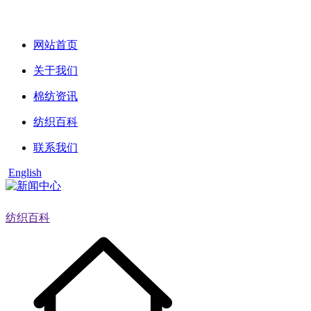
网站首页
关于我们
棉纺资讯
纺织百科
联系我们
English
纺织百科