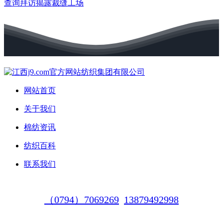
查询拜访揭露裁缝工场
网站首页
关于我们
棉纺资讯
纺织百科
联系我们
（0794）7069269
13879492998