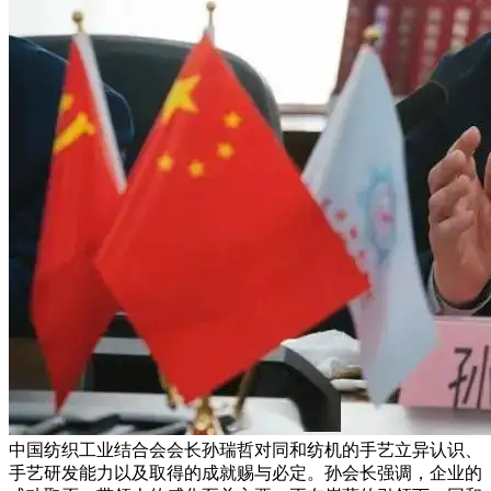
中国纺织工业结合会会长孙瑞哲对同和纺机的手艺立异认识、
手艺研发能力以及取得的成就赐与必定。孙会长强调，企业的