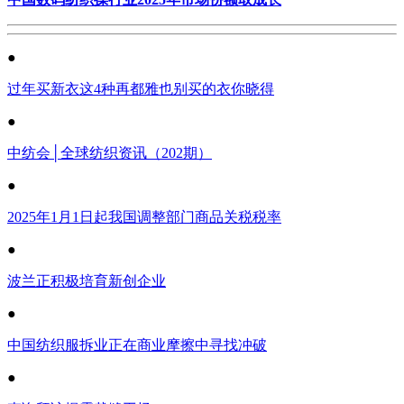
●
过年买新衣这4种再都雅也别买的衣你晓得
●
中纺会│全球纺织资讯（202期）
●
2025年1月1日起我国调整部门商品关税税率
●
波兰正积极培育新创企业
●
中国纺织服拆业正在商业摩擦中寻找冲破
●