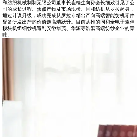
和纺织机械制制无限公司董事长崔桂生向孙会长细致引见了公
司的成长过程、焦点产物及市场现状。同和纺机从罗拉起身，
通过计谋升级，成功完成从罗拉专精出产向高端智能纺机零件
配备研发出产的价值链高端跃升。目前从推的同和全电子牵伸
模块机组细纱机遭到安徽华茂、华源等浩繁高端纺纱企业的青
睐。