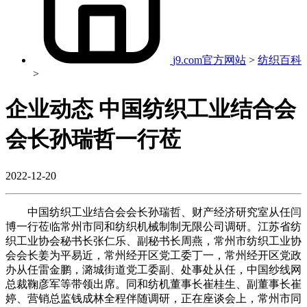
j9.com官方网站
>
纺织百科
>
企业动态 中国纺织工业结合会
会长孙瑞哲一行莅
2022-12-20
中国纺织工业结合会会长孙瑞哲、财产经济研究室从任闫
博一行莅临常州市同和纺织机械制制无限公司调研。江苏省纺
织工业协会秘书长张仁乐、副秘书长周燕，常州市纺织工业协
会会长姜为平易近，常州经开区党工委丁一，常州经开区党政
办从任雷金鹏，潞城街道党工委副、处事处从任，中国纱线网
总裁鞠彦军等带领出席。同和纺机董事长崔桂生、副董事长崔
婷、营销总监钱成林全程伴随调研，正在座谈会上，常州市同