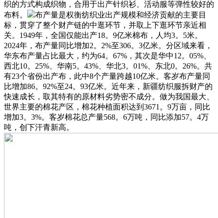
织的方式构成织物，合用于出产针织衫、活动服等弹性较好的
布料。
布产量是权衡纺织业出产规模和经济贡献的主要目
标，贯穿了整个财产链的中逛环节，并取上下逛环节亲近相
关。1949年，全国仅能出产18。9亿米棉布，人均3。5米。
2024年，布产量同比增加2。2%至306。3亿米。分区域来看，
华东布产量占比最大，约为64。67%，其次是华中12。05%、
西北10。25%、华南5。43%、华北3。01%、东北0。26%。共
有23个省份出产布，此中8个产量跨越10亿米。客岁布产量同
比增加86。92%至24。93亿米。近年来，新疆纺织服拆财产的
快速成长，取其特有的原材料劣势密不成分。做为我国最大、
世界主要的棉花产区，棉花种植面积达到3671。9万亩，同比
增加3。3%。客岁棉花总产量568。6万吨，同比添加57。4万
吨，创下汗青新高。