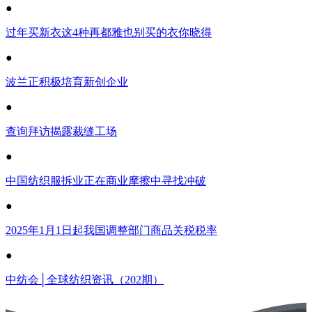
●
过年买新衣这4种再都雅也别买的衣你晓得
●
波兰正积极培育新创企业
●
查询拜访揭露裁缝工场
●
中国纺织服拆业正在商业摩擦中寻找冲破
●
2025年1月1日起我国调整部门商品关税税率
●
中纺会│全球纺织资讯（202期）