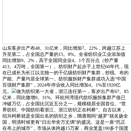
山东客岁出产布48。31亿米，同比增加7。22%，跨越江苏上
升至第二，占全国总产量的15。8%。全省纺织业工业添加值
同比增加9。2%，高于全国同业业4。1个百分点（纱产量
413。4万吨，全国第一）。纺织财产起步于上世纪60年代，现
在已成长为长江以北独一的千亿级纺织财产集群，纱线、布的
产能、产量均居全球第一。纺织服拆财产集群成功入选“中国
百强财产集群”，2024年停业收入同比增加4。1%至1920亿
元。
做为纺织第一大省，浙江连任第一，客岁出产布67。85
亿米，同比微增0。31%。环杭州湾现代纺织服拆集群产值已
冲破万亿，占全国比沉近五分之一，规模稳居全国首位。“世
界纺织、中国纺织看浙江、浙江纺织正在柯桥”。自古以来，
绍兴柯桥就是全国出名的纺织之乡，隋唐期间“越罗”就名扬全
国，明清时候更有“日出华舍万丈绸”的盛况。这是一座“托正
在布上的城市”，市场从体跨越15万家，商业笼盖190多个国度