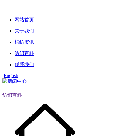
网站首页
关于我们
棉纺资讯
纺织百科
联系我们
English
纺织百科