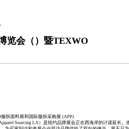
>
业博览会（）暨TEXWO
拆面料展和国际服拆采购展 (APP)
购展（Apparel Sourcing LA）是纽约品牌展会正在西海岸
ri 等本土品牌总部。为买家到访和参展企业拜访品牌供给了双向的便当