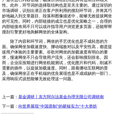
性。此外，环节词的选择取结构也是至关主要的。通过深切的
市场调研，识别出潜正在客户所利用的搜刮环节词，并将其巧
妙地融入到文章题目、段落和图像描述中，能够无效提拔网坐
的可见性。同时，内部链接的成立也是优化策略之一，合理的
内部链接布局不只可以或许指导用户浏览更多页面，还能帮帮
搜刮引擎更好地舆解网坐的全体架构。
除了内容和环节词，网坐的手艺优化也是不成轻忽的方
面。确保网坐加载速度快、挪动端敌对以及平安性高，都是提
拔用户体验的主要要素。谷歌对网坐的加载速度有明白的要
求，慢速网坐不只会导致用户流失，还会影响搜刮排名。因
而，企业应按期进行网坐机能测试，优化图片和代码，削减不
需要的插件，以提拔加载速度。同时，跟着挪动互联网的普
及，确保网坐正在手机端的优良展现也是不成或缺的一部门，
采用响应式设想能够无效处理这一问题。
上一篇：
基金调研丨东方阿尔法基金办理无限公司调研南
下一篇：
向世界展现“中国质制”的硬核实力“十大类纺