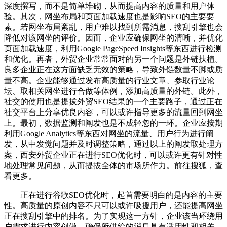
深度撰写，而不是简单堆砌，从而提高内容的质量和用户体
验。其次，网坐布局和页面加载速度也是影响SEO的主要要
素。若网坐布局紊乱，用户难以找到所需消息，搜刮引擎也会
降低对该网坐的评价。因而，企业应确保网坐的清晰，并优化
页面加载速度，利用Google PageSpeed Insights等东西进行检测
和优化。再者，外贸企业常常面对的另一个问题是外链扶植。
良多企业正在这方面缺乏无效的策略，导致外链数量不脚或质
量不高。企业能够通过发布高质量的行业文章、参取行业论
坛、取相关网坐进行合做等体例，添加高质量的外链。此外，
社交的使用也是提拔外贸SEO结果的一个主要路子，通过正在
社交平台上分享优良内容，可以或许指导更多的流量回到网坐
上。最初，数据监测和阐发也是不成轻忽的一环。企业应按期
利用Google Analytics等东西对网坐的流量、用户行为进行阐
发，从中发觉问题并及时调整策略，通过以上的阐发取处理方
案，西安外贸企业正在进行SEO优化时，可以或许更有针对性
地处理常见问题，从而提拔全体的市场所作力。前往搜狐，查
看更多。
正在进行谷歌SEO优化时，起首需要明白的是内容的主要
性。高质量的原创内容不只可以或许吸援用户，还能提高网坐
正在搜刮引擎中的排名。为了实现这一方针，企业该当环绕用
户需求进行内容创做，确保所供给的消息具有适用性和相关