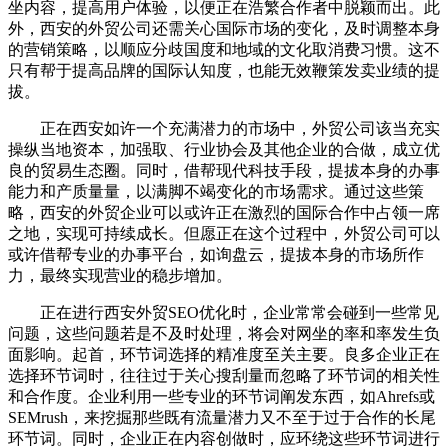
坐内容，提高用户体验，以便正在浩繁合作者中脱颖而出。此
外，西安的外贸公司还需关心国际市场的变化，及时调整本身
的营销策略，以顺应分歧国度和地域的文化取消费习惯。这不
只有帮于提高品牌的国际认知度，也能无效鞭策发卖业绩的提
拔。
正在西安如许一个充满潜力的市场中，外贸公司该当充实
操纵当地资本，加强取、行业协会及其他企业的合做，成立优
良的贸易生态圈。同时，借帮现代科技手段，提拔本身的办事
能力和产质量量，以满脚不竭变化的市场需求。通过这些策
略，西安的外贸企业可以或许正在激烈的国际合作中占领一席
之地，实现可持续成长。但愿正在这个过程中，外贸公司可以
或许借帮专业的办事平台，如询盘云，提拔本身的市场所作
力，最终实现营业的稳步增加。
正在进行西安外贸SEO优化时，企业常常会碰到一些常见
问题，这些问题若是不及时处理，将会对网坐的率和率发生负
面影响。起首，环节词选择的精准度至关主要。良多企业正在
选择环节词时，往往过于关心搜刮量而忽略了环节词的相关性
和合作度。企业利用一些专业的环节词阐发东西，如Ahrefs或
SEMrush，来挖掘那些既有流量潜力又不至于过于合作的长尾
环节词。同时，企业正在内容创做时，应环绕这些环节词进行