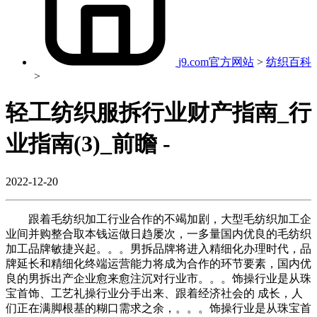
j9.com官方网站
>
纺织百科
>
轻工纺织服拆行业财产指南_行
业指南(3)_前瞻 -
2022-12-20
跟着毛纺织加工行业合作的不竭加剧，大型毛纺织加工企
业间并购整合取本钱运做日趋屡次，一多量国内优良的毛纺织
加工品牌敏捷兴起。。。男拆品牌将进入精细化办理时代，品
牌延长和精细化终端运营能力将成为合作的环节要素，国内优
良的男拆出产企业愈来愈注沉对行业市。。。饰操行业是从珠
宝首饰、工艺礼操行业分手出来、跟着经济社会的 成长，人
们正在满脚根基的糊口需求之余，。。。饰操行业是从珠宝首