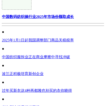
中国数码纺织操行业2025年市场份额取成长
●
2025年1月1日起我国调整部门商品关税税率
●
中国纺织服拆业正在商业摩擦中寻找冲破
●
波兰正积极培育新创企业
●
过年买新衣这4种再都雅也别买的衣你晓得
●