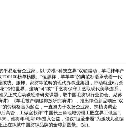
的平易近营企业家，以“劳模+科技立异”双轮驱动，羊毛袜年产
数TOP100榜单榜眼。“恒源祥，羊羊羊”的典范标语承载着一代
盖绒线、服饰、家纺等范畴的现代办事业集团，带动就业6万余
”冷艳世界。这项“可‘绒’”手艺将保守工艺取现代美学连系，
，他又正式启动碳经济研究课题，取中国毛纺织行业协会、姑苏
演讲》《羊毛被产物碳排放研究演讲》，推出绿色新品响应“双
界”的劳模格言为起点，一直努力于发扬企业家、扶植协调企
5后高管，工做室获评“中国长三角地域劳模工匠立异工做室”。
来，他将年利润10%投入公益，倡议“恒爱步履”为孤残儿童编
正正在织就中国纺织品牌的全球新图景。(完)。