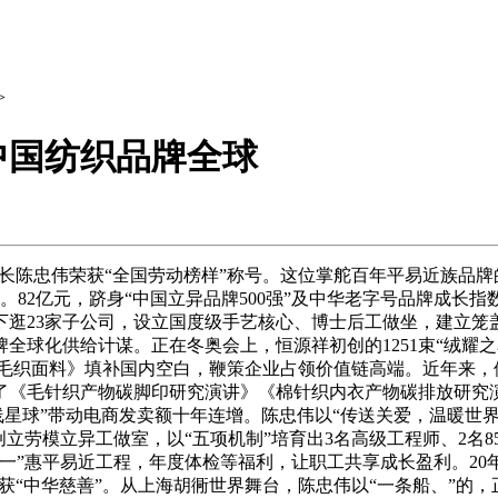
>
中国纺织品牌全球
事长陈忠伟荣获“全国劳动榜样”称号。这位掌舵百年平易近族品牌
。82亿元，跻身“中国立异品牌500强”及中华老字号品牌成长指
逛23家子公司，设立国度级手艺核心、博士后工做坐，建立笼
球化供给计谋。正在冬奥会上，恒源祥初创的1251束“绒耀之花
高支毛织面料》填补国内空白，鞭策企业占领价值链高端。近年来
了《毛针织产物碳脚印研究演讲》《棉针织内衣产物碳排放研究
无线星球”带动电商发卖额十年连增。陈忠伟以“传送关爱，温暖世
立劳模立异工做室，以“五项机制”培育出3名高级工程师、2名8
一”惠平易近工程，年度体检等福利，让职工共享成长盈利。20年
荣获“中华慈善”。从上海胡衕世界舞台，陈忠伟以“一条船、”的，