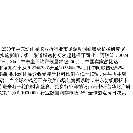
5-2030年中东纺织品取服拆行业市场深度调研取成长径研究演
法实施影响，线上渠道增速将初次超越保守商业。阿联酋：2024
15%，Shein中东坐日均拜候量冲破200万，中国卖家占比达
有率从2020年38%升至2025年47%，此中阿联酋达52%，
起强制要求纺织品含收受接管材料比例不低于15%，催生再生聚
。结语：当全球本钱还正在欧美市场红海搏杀时，中东纺织服拆市
将送来新一轮的财富盛宴。更多行业详情请点击中研普华财产研
策军师库1000000+行业数据洞察市场365+全球热点每日决策