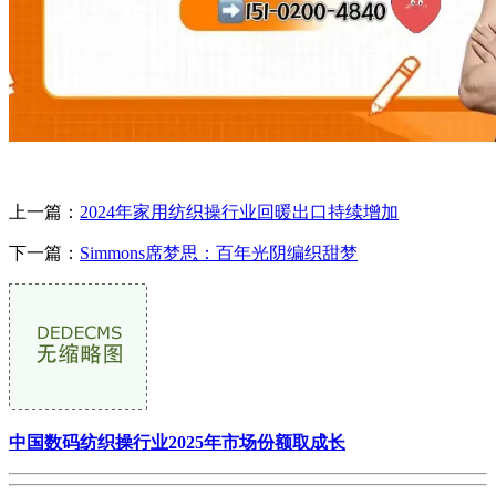
上一篇：
2024年家用纺织操行业回暖出口持续增加
下一篇：
Simmons席梦思：百年光阴编织甜梦
中国数码纺织操行业2025年市场份额取成长