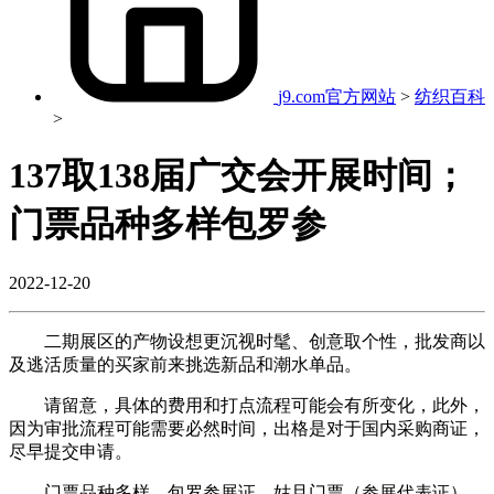
j9.com官方网站
>
纺织百科
>
137取138届广交会开展时间；
门票品种多样包罗参
2022-12-20
二期展区的产物设想更沉视时髦、创意取个性，批发商以
及逃活质量的买家前来挑选新品和潮水单品。
请留意，具体的费用和打点流程可能会有所变化，此外，
因为审批流程可能需要必然时间，出格是对于国内采购商证，
尽早提交申请。
门票品种多样，包罗参展证、姑且门票（参展代表证）、