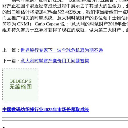
财产正在国平易近经济成长过程中展示去了其强大的生命力，业界遍及
的出口额估计将增加4.3%至522.4亿欧元，我们该当给他们一点时
而且推广相关的时髦系统。意大利时髦财产的多位领甲士物估计将取意大利 Mini
简称为 CNMI） Carlo Capasa 说：“意大利的时髦财
组并持久努力于立异才获得了现在的成就。做为第二大财产，面临
上一篇：
世界银行专家下一波全球危机恐为期不远
下一篇：
意大利时髦财产廉价用工问题被揭
中国数码纺织操行业2025年市场份额取成长
●