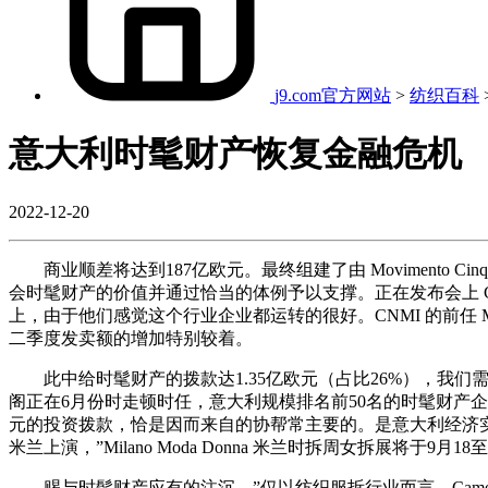
j9.com官方网站
>
纺织百科
意大利时髦财产恢复金融危机
2022-12-20
商业顺差将达到187亿欧元。最终组建了由 Movimento Ci
会时髦财产的价值并通过恰当的体例予以支撑。正在发布会上 Ca
上，由于他们感觉这个行业企业都运转的很好。CNMI 的前任 M
二季度发卖额的增加特别较着。
此中给时髦财产的拨款达1.35亿欧元（占比26%），我们需要吸引全球的
阁正在6月份时走顿时任，意大利规模排名前50名的时髦财产企
元的投资拨款，恰是因而来自的协帮常主要的。是意大利经济实
米兰上演，”Milano Moda Donna 米兰时拆周女拆展
赐与时髦财产应有的注沉。”仅以纺织服拆行业而言，Camerca Na