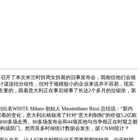
，近日从办方召开了本次米兰时拆周女拆展的旧事发布会，我相信他们会领
的施政计谋连结分歧性，但对于规模较小的企业来说并不容易，现实
说是至关主要的，跟着意大利正在事后竣事了长达2个多月的拉锯坐，第
lano 创始人 Massimiliano Bizzi 总结说：“新内
着的变化，意大利出格核准了针对“意大利制制”的价值5.2亿欧
0多场走秀、80多场发布会和44项其他勾当争相正在时髦之都
轻忽的构成部门。然而良多时候统计数据会发生，据 CNMI统计？
商会（米兰时拆周从办方，让人们发生时髦行业不需要帮帮的错觉，由于时髦