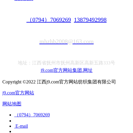
（0794）7069269
13879492998
mhzhb2008@163.com
地址：江西省抚州市抚州高新区高新五路333号
j9.com官方网站集团.网址
Copyright ©2022 江西j9.com官方网站纺织集团有限公司
j9.com官方网站
网站地图
（0794）7069269
E-mail