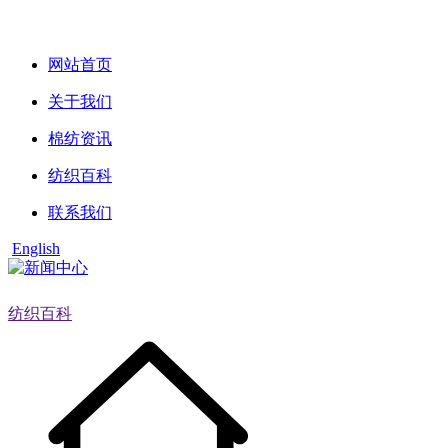
网站首页
关于我们
棉纺资讯
纺织百科
联系我们
English
纺织百科