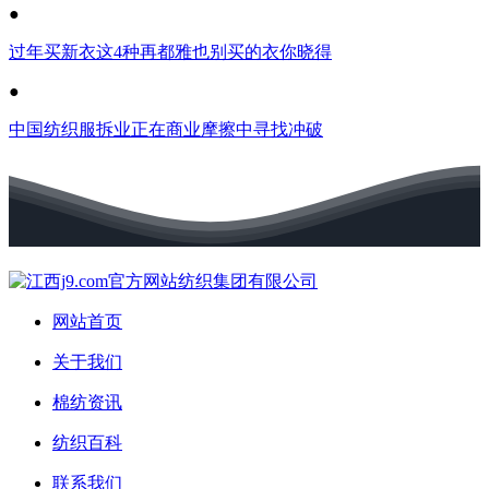
●
过年买新衣这4种再都雅也别买的衣你晓得
●
中国纺织服拆业正在商业摩擦中寻找冲破
网站首页
关于我们
棉纺资讯
纺织百科
联系我们