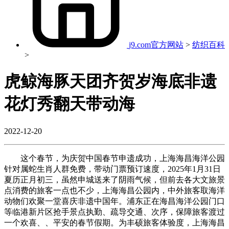
j9.com官方网站
>
纺织百科
>
虎鲸海豚天团齐贺岁海底非遗
花灯秀翻天带动海
2022-12-20
这个春节，为庆贺中国春节申遗成功，上海海昌海洋公园
针对属蛇生肖人群免费，带动门票预订速度，2025年1月31日
夏历正月初三，虽然申城送来了阴雨气候，但前去各大文旅景
点消费的旅客一点也不少，上海海昌公园内，中外旅客取海洋
动物们欢聚一堂喜庆非遗中国年。浦东正在海昌海洋公园门口
等临港新片区抢手景点执勤、疏导交通、次序，保障旅客渡过
一个欢喜、、平安的春节假期。为丰硕旅客体验度，上海海昌