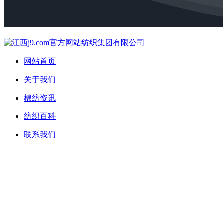
网站首页
关于我们
棉纺资讯
纺织百科
联系我们